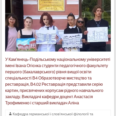
У Кам’янець-Подільському національному університеті
імені Івана Огієнка студенти педагогічного факультету
першого (бакалаврського) рівня вищої освіти
спеціальності В4 Образотворче мистецтво та
реставрація, В4.02 Реставрація представили серію
картин, присвячених корпусам рідного навчального
закладу. Викладачі кафедри доцент Анастасія
Трофименко і старший викладач Аліна
Кафедра германської і слов'янської філології та