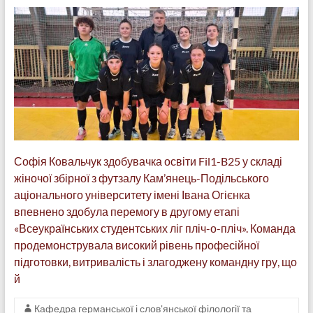
Софія Ковальчук здобувачка освіти Fil1-B25 у складі
жіночої збірної з футзалу Кам’янець-Подільського
аціонального університету імені Івана Огієнка
впевнено здобула перемогу в другому етапі
«Всеукраїнських студентських ліг пліч-о-пліч». Команда
продемонструвала високий рівень професійної
підготовки, витривалість і злагоджену командну гру, що
й
Кафедра германської і слов'янської філології та