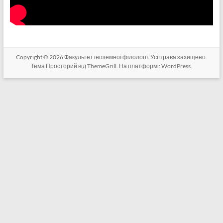
Copyright © 2026
Факультет іноземної філології
. Усі права захищено.
Тема
Просторий
від ThemeGrill. На платформі:
WordPress
.