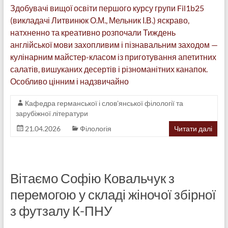
Здобувачі вищої освіти першого курсу групи Fil1b25
(викладачі Литвинюк О.М., Мельник І.В.) яскраво,
натхненно та креативно розпочали Тиждень
англійської мови захопливим і пізнавальним заходом —
кулінарним майстер-класом із приготування апетитних
салатів, вишуканих десертів і різноманітних канапок.
Особливо цінним і надзвичайно
Кафедра германської і слов'янської філології та
зарубіжної літератури
21.04.2026
Філологія
Читати далі
Вітаємо Софію Ковальчук з
перемогою у складі жіночої збірної
з футзалу К-ПНУ