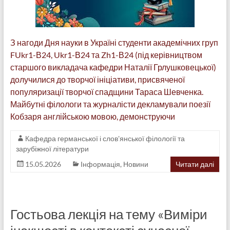
З нагоди Дня науки в Україні студенти академічних груп
FUkr1-В24, Ukr1-В24 та Zh1-В24 (під керівництвом
старшого викладача кафедри Наталії Грлушковецької)
долучилися до творчої ініціативи, присвяченої
популяризації творчої спадщини Тараса Шевченка.
Майбутні філологи та журналісти декламували поезії
Кобзаря англійською мовою, демонструючи
Кафедра германської і слов'янської філології та
зарубіжної літератури
15.05.2026
Інформація
,
Новини
Читати далі
Гостьова лекція на тему «Виміри